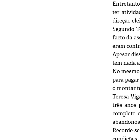
Entretanto
ter ativid
direção elei
Segundo Te
facto da a
eram confr
Apesar dis
tem nada a
No mesmo p
para pagar
o montante 
Teresa Vig
três anos 
completo 
abandonos 
Recorde-se
condições, 