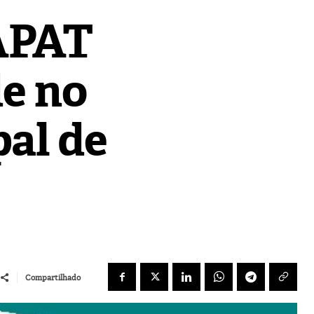
 APAT
e no
pal de
Compartilhado