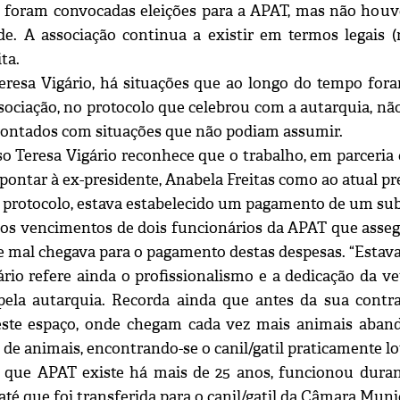
 foram convocadas eleições para a APAT, mas não houve l
ade. A associação continua a existir em termos legais 
ta.
resa Vigário, há situações que ao longo do tempo fo
ssociação, no protocolo que celebrou com a autarquia, n
ontados com situações que não podiam assumir.
so Teresa Vigário reconhece que o trabalho, em parceria
pontar à ex-presidente, Anabela Freitas como ao atual pr
rotocolo, estava estabelecido um pagamento de um subsí
 os vencimentos de dois funcionários da APAT que asseg
mal chegava para o pagamento destas despesas. “Estava a 
ário refere ainda o profissionalismo e a dedicação da v
pela autarquia. Recorda ainda que antes da sua contra
este espaço, onde chegam cada vez mais animais aban
de animais, encontrando-se o canil/gatil praticamente lo
 que APAT existe há mais de 25 anos, funcionou duran
até que foi transferida para o canil/gatil da Câmara Mun