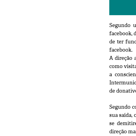
Segundo u
facebook, 
de ter fun
facebook.
A direção 
como visit
a conscien
Intermunic
de donativ
Segundo co
sua saída,
se demiti
direção ma