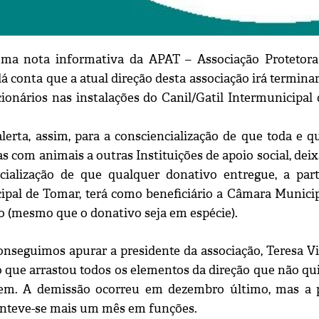
ma nota informativa da APAT – Associação Protetora
dá conta q
ue a atual direção desta associação irá terminar
cionários nas instalações do Canil/Gatil Intermunicipal
alerta, assim, para a consciencialização de que toda e 
as com animais a outras Instituições de apoio social, d
cialização de que qualquer donativo entregue, a parti
ipal de Tomar, terá como beneficiário a Câmara Municip
o (mesmo que o donativo seja em espécie).
nseguimos apurar a presidente da associação, Teresa Vi
 o que arrastou todos os elementos da direção que não qu
rem. A demissão ocorreu em dezembro último, mas a p
nteve-se mais um mês em funções.