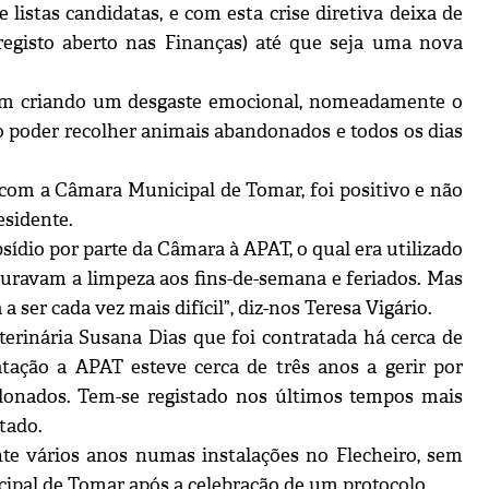
istas candidatas, e com esta crise diretiva deixa de
(registo aberto nas Finanças) até que seja uma nova
ram criando um desgaste emocional, nomeadamente o
ão poder recolher animais abandonados e todos os dias
 com a Câmara Municipal de Tomar, foi positivo e não
esidente.
dio por parte da Câmara à APAT, o qual era utilizado
uravam a limpeza aos fins-de-semana e feriados. Mas
ser cada vez mais difícil”, diz-nos Teresa Vigário.
eterinária Susana Dias que foi contratada há cerca de
tação a APAT esteve cerca de três anos a gerir por
donados. Tem-se registado nos últimos tempos mais
tado.
te vários anos numas instalações no Flecheiro, sem
icipal de Tomar após a celebração de um protocolo.