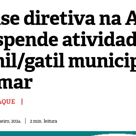
ise diretiva na
spende atividad
il/gatil munici
mar
AQUE
leitura
2
min.
neiro, 2024