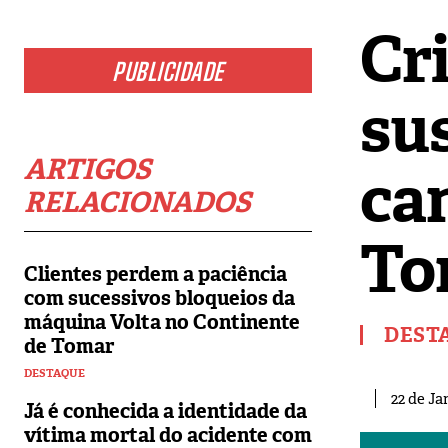
Cr
PUBLICIDADE
su
ARTIGOS
can
RELACIONADOS
To
Clientes perdem a paciência
com sucessivos bloqueios da
máquina Volta no Continente
DEST
de Tomar
DESTAQUE
22 de Ja
Já é conhecida a identidade da
vítima mortal do acidente com