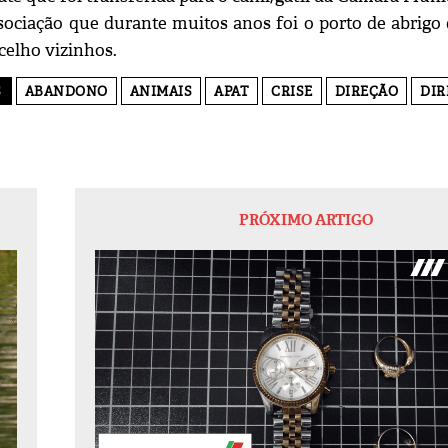
ssociação que durante muitos anos foi o porto de abrig
celho vizinhos.
S
ABANDONO
ANIMAIS
APAT
CRISE
DIREÇÃO
DIR
PRÓXIMO ARTIGO