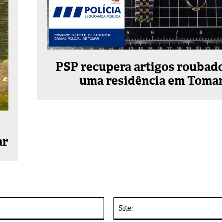
PSP recupera artigos roubad
uma residência em Toma
ar
E-
mail:*