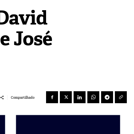
 David
e José
Compartilhado