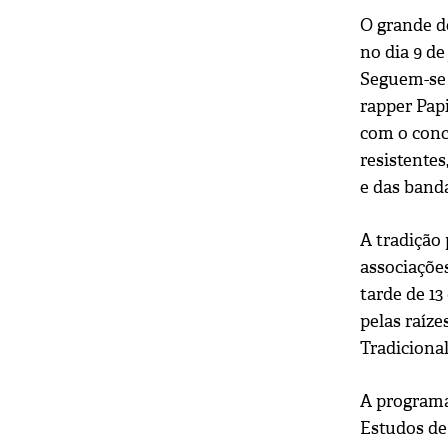
O grande d
no dia 9 d
Seguem-se 
rapper Papi
com o conc
resistente
e das banda
A tradição
associações
tarde de 1
pelas raíze
Tradicional
A programaç
Estudos de