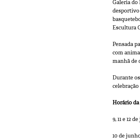
Galeria do
desportivo 
basquetebo
Escultura 
Pensada par
com animaç
manhã de d
Durante os
celebração 
Horário da 
9, 11 e 12 
10 de junho