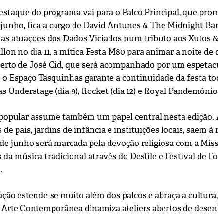
estaque do programa vai para o Palco Principal, que prom
e junho, fica a cargo de David Antunes & The Midnight B
as atuações dos Dados Viciados num tributo aos Xutos & 
llon no dia 11, a mítica Festa M80 para animar a noite de 
erto de José Cid, que será acompanhado por um espetacula
s, o Espaço Tasquinhas garante a continuidade da festa 
s Understage (dia 9), Rocket (dia 12) e Royal Pandemónio (
 popular assume também um papel central nesta edição. 
 de pais, jardins de infância e instituições locais, saem à
3 de junho será marcada pela devoção religiosa com a Mi
s da música tradicional através do Desfile e Festival de 
.
ão estende-se muito além dos palcos e abraça a cultura, 
 Arte Contemporânea dinamiza ateliers abertos de desenh