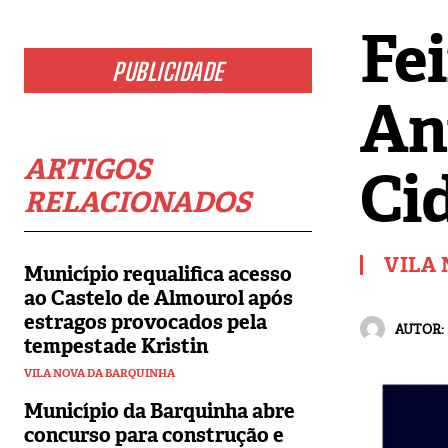
Fe
PUBLICIDADE
An
ARTIGOS
Ci
RELACIONADOS
VILA
Município requalifica acesso
ao Castelo de Almourol após
estragos provocados pela
AUTOR:
tempestade Kristin
VILA NOVA DA BARQUINHA
Município da Barquinha abre
concurso para construção e