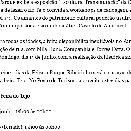
 Parque exibe a exposição “Escultura. Transmutação” da 
e de lazer, o rio Tejo convida a workshops de canoagem, e
l 3×3. Os amantes do património cultural poderão usufrui
Contemporânea e ao emblemático Castelo de Almourol.
a todas as idades, a feira disponibiliza insufláveis no Par
ão de rua, com Mila Flor & Companhia e Torres Farra. O 
omingo, dia 14 de junho, com a realização da histórica 2
 cinco dias da Feira, o Parque Ribeirinho será o coração
à beira-Tejo. No Posto de Turismo aproveite estes dias p
Feira do Tejo
de junho: 18h00 às 00h00
 (Feriado): 15h00 às 00h00