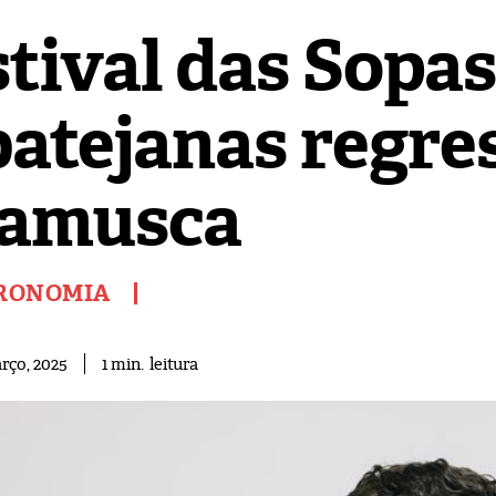
stival das Sopas
batejanas regre
amusca
RONOMIA
leitura
1
min.
rço, 2025