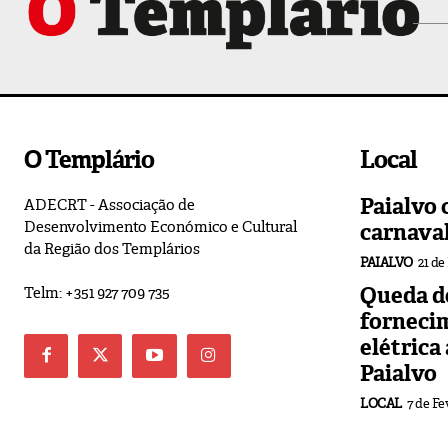
O Templário
Local
Paialvo 
ADECRT - Associação de
Desenvolvimento Económico e Cultural
carnava
da Região dos Templários
PAIALVO
21 de
Queda de
Telm: +351 927 709 735
forneci
elétrica
Paialvo
LOCAL
7 de Fe