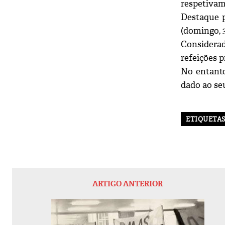
respetivam
Destaque p
(domingo, 
Considerad
refeições p
No entanto
dado ao seu
ETIQUETA
ARTIGO ANTERIOR