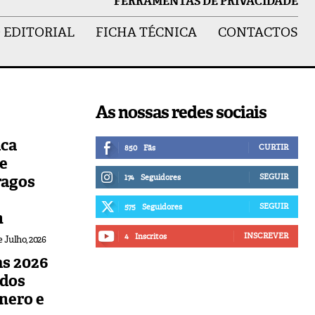
FERRAMENTAS DE PRIVACIDADE
 EDITORIAL
FICHA TÉCNICA
CONTACTOS
As nossas redes sociais
ica
CURTIR
850
Fãs
de
ragos
SEGUIR
174
Seguidores
SEGUIR
575
Seguidores
n
INSCREVER
4
Inscritos
e Julho, 2026
s 2026
udos
nero e