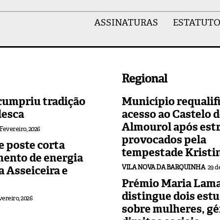
ASSINATURAS
ESTATUTO
Regional
cumpriu tradição
Município requalif
lesca
acesso ao Castelo 
Almourol após est
 Fevereiro, 2026
provocados pela
 poste corta
tempestade Kristi
mento de energia
VILA NOVA DA BARQUINHA
29 d
 a Asseiceira e
Prémio Maria Lama
distingue dois est
vereiro, 2026
sobre mulheres, gé