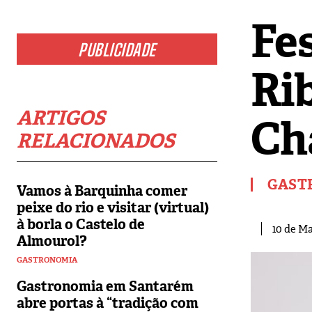
Fe
PUBLICIDADE
Ri
ARTIGOS
Ch
RELACIONADOS
GAST
Vamos à Barquinha comer
peixe do rio e visitar (virtual)
à borla o Castelo de
10 de Ma
Almourol?
GASTRONOMIA
Gastronomia em Santarém
abre portas à “tradição com