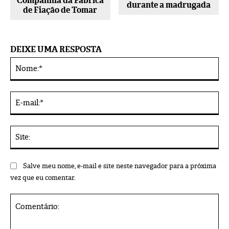
Companhia da Fábrica
durante a madrugada
de Fiação de Tomar
DEIXE UMA RESPOSTA
No
Alternative:
E-
mai
Sit
Salve meu nome, e-mail e site neste navegador para a próxima
vez que eu comentar.