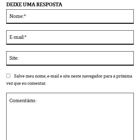
DEIXE UMA RESPOSTA
No
Alternative:
E-
mai
Sit
Salve meu nome, e-mail e site neste navegador para a próxima
vez que eu comentar.