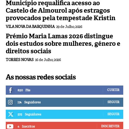
Município requalifica acesso ao
Castelo de Almourol após estragos
provocados pela tempestade Kristin
VILA NOVA DA BARQUINHA
29 de Julho, 2026
Prémio Maria Lamas 2026 distingue
dois estudos sobre mulheres, género e
direitos sociais
TORRES NOVAS
16 de Julho, 2026
As nossas redes sociais
CURTIR
850
Fãs
SEGUIR
174
Seguidores
SEGUIR
575
Seguidores
INSCREVER
4
Inscritos