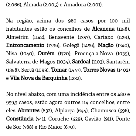
(2.066), Almada (2.005) e Amadora (2.001).
Na região, acima dos 960 casos por 100 mil
habitantes estão os concelhos de
Alcanena
(1158),
Almeirim (1142), Benavente (1357), Cartaxo (1291),
Entroncamento
(1396), Golegã (1456),
Mação
(1340),
Nisa (1040),
Ourém
(1720), Proença-a-Nova (1035),
Salvaterra de Magos (1034),
Sardoal
(1103), Santarém
(1358), Sertã (1099),
Tomar
(1447),
Torres Novas
(1402)
e
Vila Nova da Barquinha
(1232).
No nível abaixo, com uma incidência entre os 480 e
959,9 casos, estão agora outros 114 concelhos, entre
eles
Abrantes
(832), Alpiarça (644), Chamusca (596),
Constância
(741), Coruche (529), Gavião (911), Ponte
de Sor (788) e Rio Maior (670).