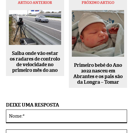
ARTIGO ANTERIOR
PRÓXIMO ARTIGO
Saiba onde vão estar
os radares de controlo
de velocidade no
Primeiro bebé do Ano
primeiro mês do ano
2022 nasceu em
Abrantes e os pais são
da Longra – Tomar
DEIXE UMA RESPOSTA
No
Alternative:
E-