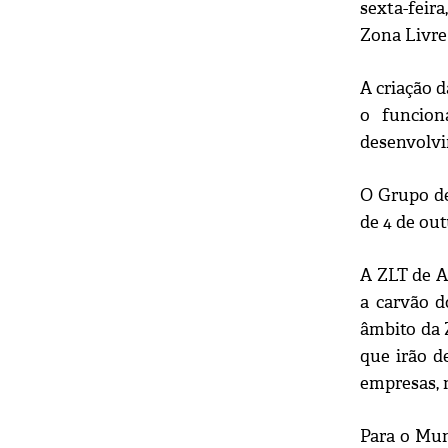
sexta-feira
Zona Livre
A criação d
o funcion
desenvolvi
O Grupo de
de 4 de out
A ZLT de A
a carvão d
âmbito da 
que irão d
empresas, n
Para o Mun