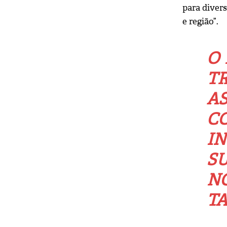
para diver
e região”.
O 
T
A
C
I
S
N
TA