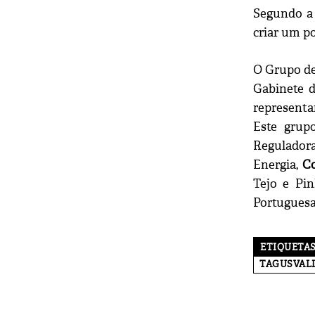
Segundo a 
criar um po
O Grupo de
Gabinete d
representa
Este grup
Reguladora
Energia,
Co
Tejo e Pin
Portuguesa
ETIQUETA
TAGUSVALL