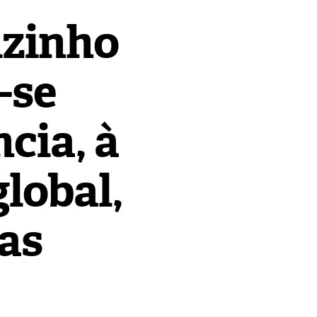
izinho
-se
cia, à
global,
ias