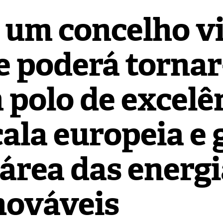
 um concelho v
e poderá tornar
polo de excelên
ala europeia e 
 área das energ
nováveis