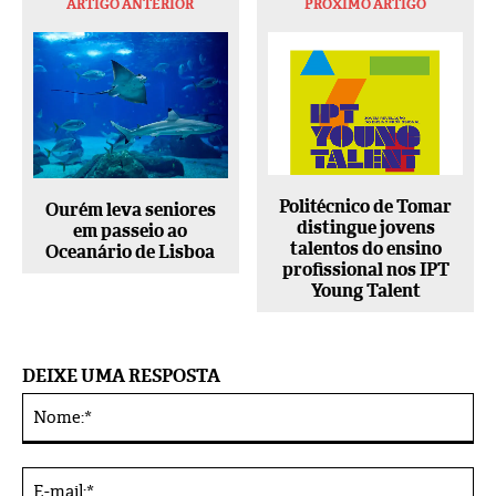
ARTIGO ANTERIOR
PRÓXIMO ARTIGO
Politécnico de Tomar
Ourém leva seniores
distingue jovens
em passeio ao
talentos do ensino
Oceanário de Lisboa
profissional nos IPT
Young Talent
DEIXE UMA RESPOSTA
No
Alternative:
E-