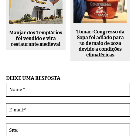
Tomar: Congresso da
Manjar dos Templários
Sopa foi adiado para
foi vendido e vira
30 de maio de 2026
restaurante medieval
devido a condições
climatéricas
DEIXE UMA RESPOSTA
No
Alternative:
E-
mai
Sit