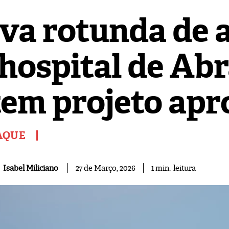
va rotunda de 
 hospital de Ab
 tem projeto ap
AQUE
leitura
Isabel Miliciano
1
min.
27 de Março, 2026