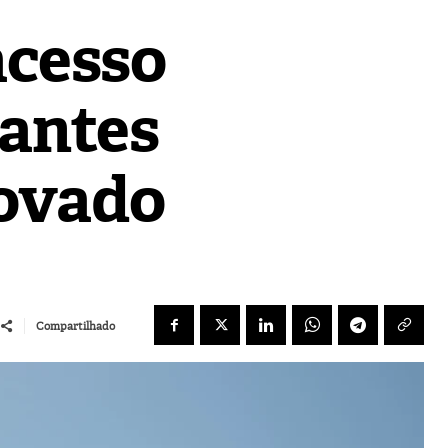
acesso
rantes
rovado
Compartilhado