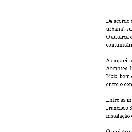
De acordo 
urbana”, s
O autarca 
comunitári
A empreita
Abrantes. 
Maia, bem c
entre o cen
Entre as i
Francisco S
instalação 
O projeto 