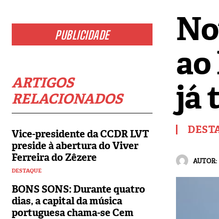
No
PUBLICIDADE
ao
ARTIGOS
já
RELACIONADOS
DEST
Vice-presidente da CCDR LVT
preside à abertura do Viver
Ferreira do Zêzere
AUTOR:
DESTAQUE
BONS SONS: Durante quatro
dias, a capital da música
portuguesa chama-se Cem