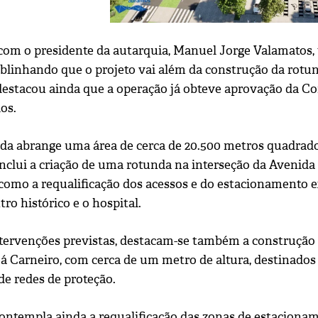
com o presidente da autarquia, Manuel Jorge Valamatos, t
ublinhando que o projeto vai além da construção da rot
destacou ainda que a operação já obteve aprovação da C
os.
da abrange uma área de cerca de 20.500 metros quadrado
Inclui a criação de uma rotunda na interseção da Avenida
omo a requalificação dos acessos e do estacionamento exi
tro histórico e o hospital.
ntervenções previstas, destacam-se também a construção
á Carneiro, com cerca de um metro de altura, destinados 
de redes de proteção.
contempla ainda a requalificação das zonas de estaciona