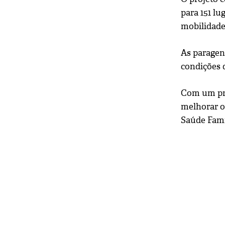
para 151 l
mobilidade
As paragen
condições d
Com um pra
melhorar o
Saúde Famil