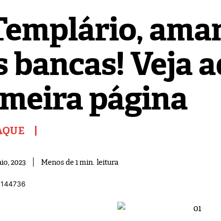
Templário, ama
 bancas! Veja a
imeira página
AQUE
leitura
Menos de 1
min.
io, 2023