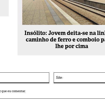
Insólito: Jovem deita-se na li
caminho de ferro e comboio p
lhe por cima
E-
mail:*
z que eu comentar.