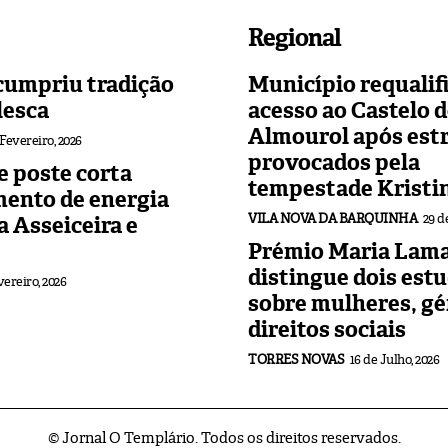
Regional
cumpriu tradição
Município requalif
lesca
acesso ao Castelo 
Almourol após est
 Fevereiro, 2026
provocados pela
 poste corta
tempestade Kristi
mento de energia
VILA NOVA DA BARQUINHA
29 d
 a Asseiceira e
Prémio Maria Lama
distingue dois est
vereiro, 2026
sobre mulheres, gé
direitos sociais
TORRES NOVAS
16 de Julho, 2026
© Jornal O Templário. Todos os direitos reservados.