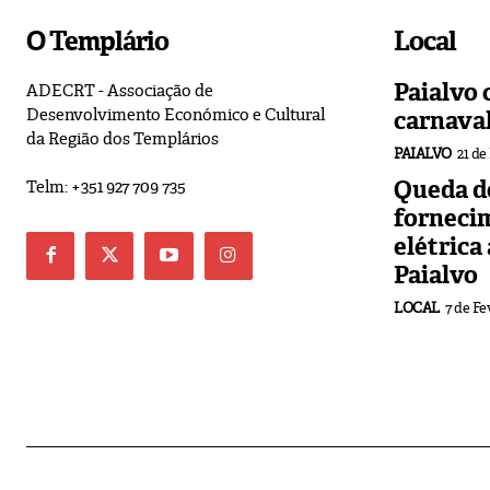
O Templário
Local
Paialvo 
ADECRT - Associação de
Desenvolvimento Económico e Cultural
carnava
da Região dos Templários
PAIALVO
21 de
Queda de
Telm: +351 927 709 735
forneci
elétrica
Paialvo
LOCAL
7 de Fe