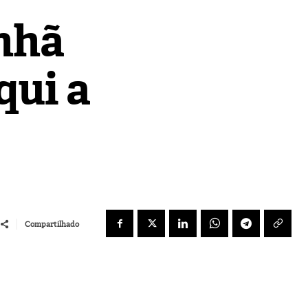
nhã
qui a
Compartilhado