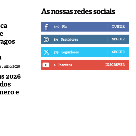
As nossas redes sociais
ica
CURTIR
850
Fãs
de
ragos
SEGUIR
174
Seguidores
SEGUIR
575
Seguidores
n
INSCREVER
4
Inscritos
e Julho, 2026
s 2026
udos
nero e