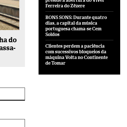
preside à abertura do Viver
Ferreira do Zêzere
BONS SONS: Durante quatro
dias, a capital da música
portuguesa chama-se Cem
Soldos
nha do
Clientes perdem a paciência
assa-
com sucessivos bloqueios da
máquina Volta no Continente
de Tomar
Site: