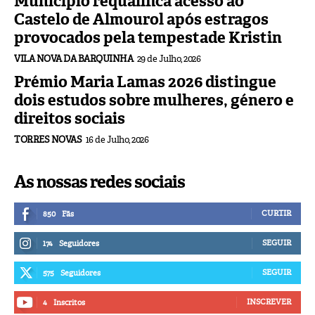
Município requalifica acesso ao
Castelo de Almourol após estragos
provocados pela tempestade Kristin
VILA NOVA DA BARQUINHA
29 de Julho, 2026
Prémio Maria Lamas 2026 distingue
dois estudos sobre mulheres, género e
direitos sociais
TORRES NOVAS
16 de Julho, 2026
As nossas redes sociais
CURTIR
850
Fãs
SEGUIR
174
Seguidores
SEGUIR
575
Seguidores
INSCREVER
4
Inscritos