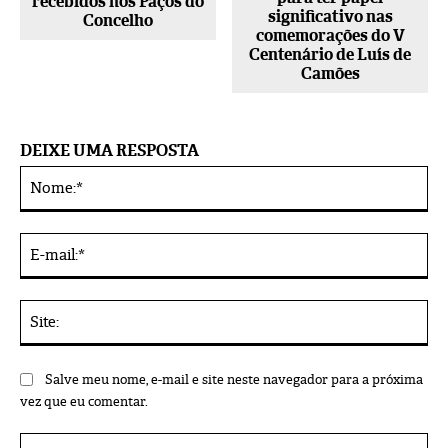
recebidos nos Paços do
significativo nas
Concelho
comemorações do V
Centenário de Luís de
Camões
DEIXE UMA RESPOSTA
No
Alternative:
E-
mai
Sit
Salve meu nome, e-mail e site neste navegador para a próxima
vez que eu comentar.