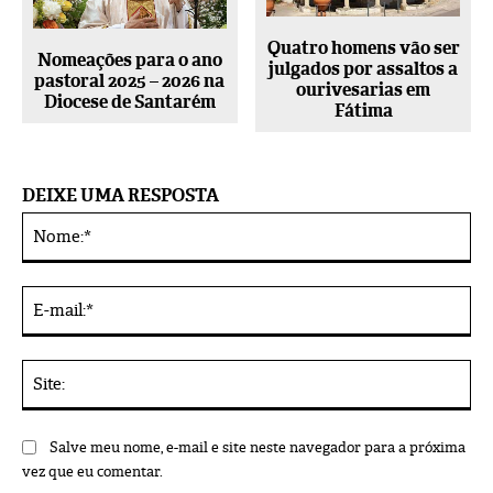
Quatro homens vão ser
Nomeações para o ano
julgados por assaltos a
pastoral 2025 – 2026 na
ourivesarias em
Diocese de Santarém
Fátima
DEIXE UMA RESPOSTA
No
Alternative:
E-
mai
Sit
Salve meu nome, e-mail e site neste navegador para a próxima
vez que eu comentar.