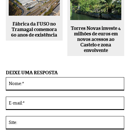
Fábrica da FUSO no
Torres Novas investe 4
Tramagal comemora
milhões de euros em
60 anos de existência
novos acessos ao
Castelo e zona
envolvente
DEIXE UMA RESPOSTA
No
Alternative:
E-
mai
Sit