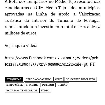
A Rota dos Templários no Médio Tejo resultou das
candidaturas da CIM Médio Tejo e dos municípios,
aprovadas na Linha de Apoio à Valorização
Turística do Interior do Turismo de Portugal,
representado um investimento total de cerca de 1,4
milhões de euros.
Veja aqui o vídeo:
https://www.facebook.com/1268488045/videos/pcb.
10224483186048358/278465968619712?locale=pt_PT
ETIQUETAS
CERCO AO CASTELO
CIMT
CONVENTO DE CRISTO
DISPONÍVEL
IMAGENS
PÚBLICO
REGIÃO
ROTA DOS TEMPLÁRIOS
VÍDEO