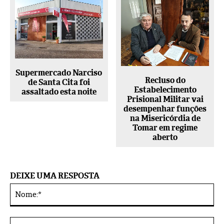
Supermercado Narciso
Recluso do
de Santa Cita foi
Estabelecimento
assaltado esta noite
Prisional Militar vai
desempenhar funções
na Misericórdia de
Tomar em regime
aberto
DEIXE UMA RESPOSTA
No
Alternative:
E-