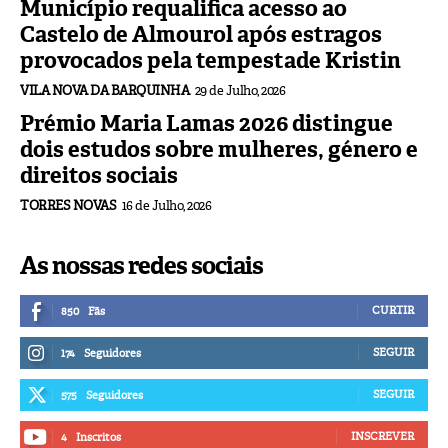
Município requalifica acesso ao
Castelo de Almourol após estragos
provocados pela tempestade Kristin
VILA NOVA DA BARQUINHA
29 de Julho, 2026
Prémio Maria Lamas 2026 distingue
dois estudos sobre mulheres, género e
direitos sociais
TORRES NOVAS
16 de Julho, 2026
As nossas redes sociais
CURTIR
850
Fãs
SEGUIR
174
Seguidores
SEGUIR
575
Seguidores
INSCREVER
4
Inscritos