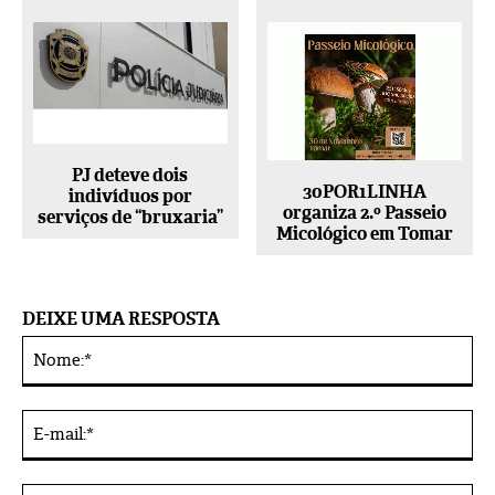
PJ deteve dois
30POR1LINHA
indivíduos por
organiza 2.º Passeio
serviços de “bruxaria”
Micológico em Tomar
DEIXE UMA RESPOSTA
No
Alternative:
E-
mai
Sit