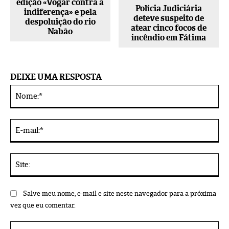
edição «Vogar contra a
Polícia Judiciária
indiferença» e pela
deteve suspeito de
despoluição do rio
atear cinco focos de
Nabão
incêndio em Fátima
DEIXE UMA RESPOSTA
No
Alternative:
E-
mai
Sit
Salve meu nome, e-mail e site neste navegador para a próxima
vez que eu comentar.