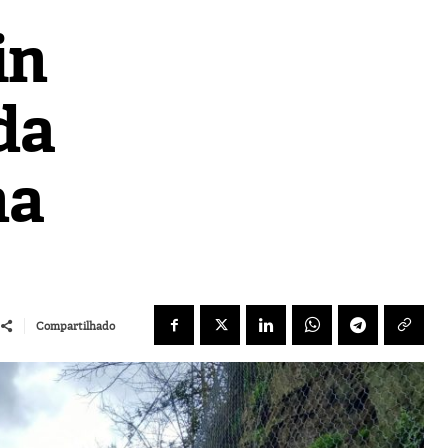
in
da
na
Compartilhado