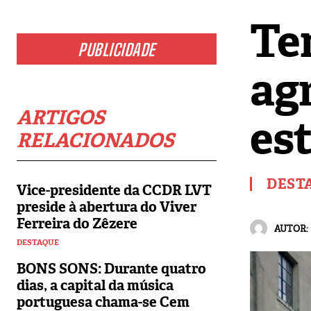
Te
PUBLICIDADE
ag
ARTIGOS
es
RELACIONADOS
DEST
Vice-presidente da CCDR LVT
preside à abertura do Viver
Ferreira do Zêzere
AUTOR:
DESTAQUE
BONS SONS: Durante quatro
dias, a capital da música
portuguesa chama-se Cem