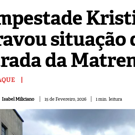
mpestade Krist
ravou situação 
trada da Matre
AQUE
leitura
Isabel Miliciano
1
min.
15 de Fevereiro, 2026