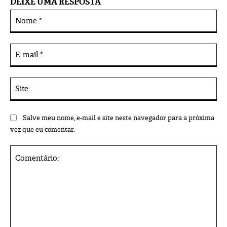
DEIXE UMA RESPOSTA
No
Alternative:
E-
mai
Sit
Salve meu nome, e-mail e site neste navegador para a próxima
vez que eu comentar.