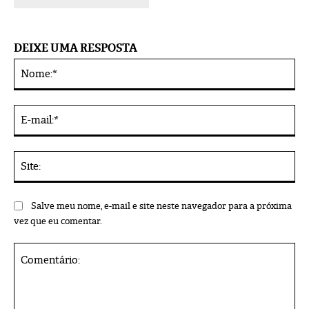
DEIXE UMA RESPOSTA
No
Alternative:
E-
mai
Sit
Salve meu nome, e-mail e site neste navegador para a próxima
vez que eu comentar.