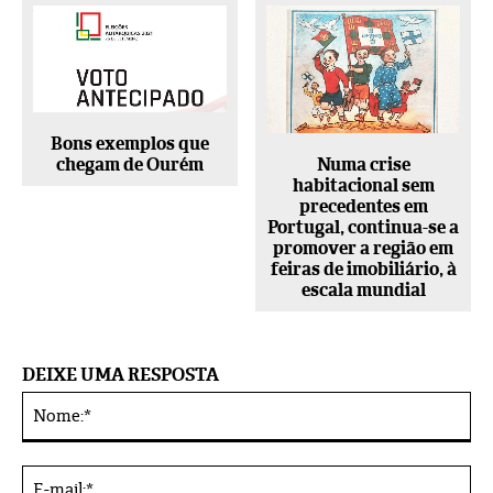
Bons exemplos que
Numa crise
chegam de Ourém
habitacional sem
precedentes em
Portugal, continua-se a
promover a região em
feiras de imobiliário, à
escala mundial
DEIXE UMA RESPOSTA
No
Alternative:
E-