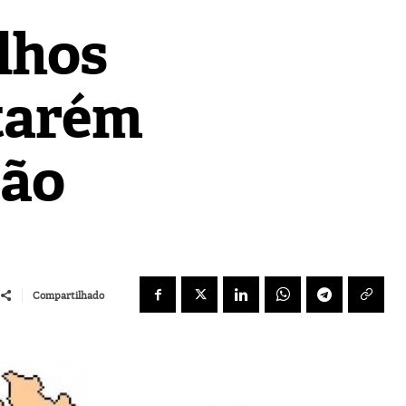
lhos
ntarém
ção
Compartilhado