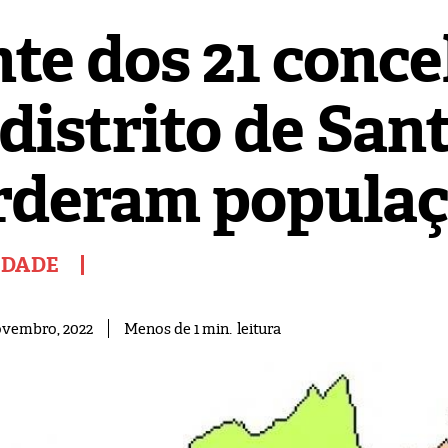
nte dos 21 conce
 distrito de Sa
rderam popula
EDADE
leitura
Menos de 1
min.
ovembro, 2022