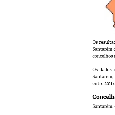
Os resulta
Santarém q
concelhos 
Os dados d
Santarém, 
entre 2011 
Concelh
Santarém: