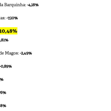
da Barquinha:
-4,18%
as:
-7,10%
-10,48%
0,81%
 de Magos:
-2,49%
-0,89%
5%
,76%
68%