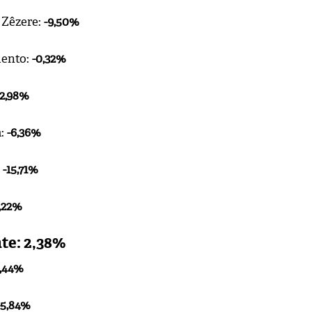
 Zêzere:
-9,50%
ento:
-0,32%
12,98%
a:
-6,36%
:
-15,71%
,22%
te: 2,38%
9,44%
-5,84%