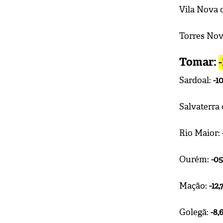
Vila Nova 
Torres Nov
Tomar:
Sardoal:
-1
Salvaterra
Rio Maior:
Ourém:
-0
Mação:
-12
Golegã:
-8,