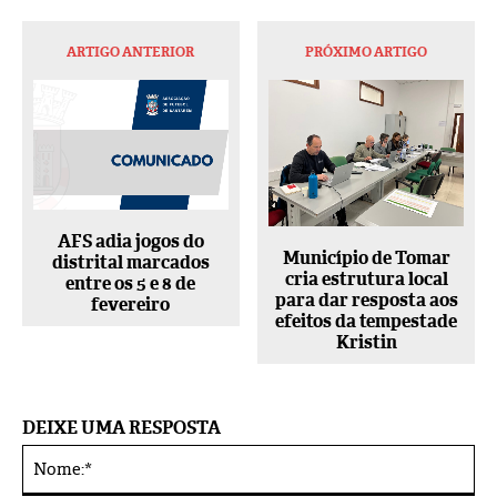
ARTIGO ANTERIOR
PRÓXIMO ARTIGO
AFS adia jogos do
Município de Tomar
distrital marcados
cria estrutura local
entre os 5 e 8 de
para dar resposta aos
fevereiro
efeitos da tempestade
Kristin
DEIXE UMA RESPOSTA
No
Alternative: