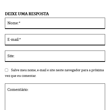
DEIXE UMA RESPOSTA
No
Alternative:
E-
mai
Sit
Salve meu nome, e-mail e site neste navegador para a próxima
vez que eu comentar.