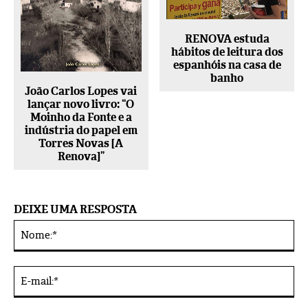
RENOVA estuda
hábitos de leitura dos
espanhóis na casa de
banho
João Carlos Lopes vai
lançar novo livro: “O
Moinho da Fonte e a
indústria do papel em
Torres Novas [A
Renova]”
DEIXE UMA RESPOSTA
No
Alternative:
E-
mai