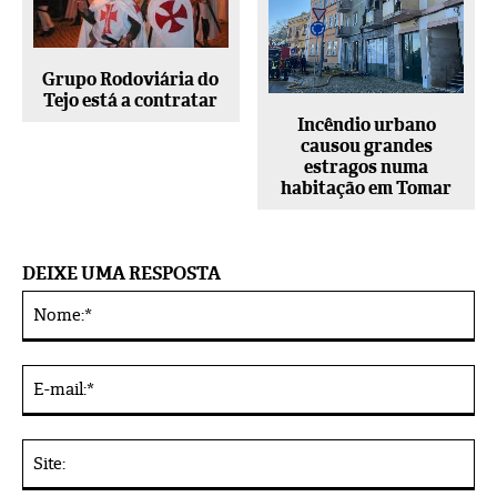
Grupo Rodoviária do
Tejo está a contratar
Incêndio urbano
causou grandes
estragos numa
habitação em Tomar
DEIXE UMA RESPOSTA
No
Alternative:
E-
mai
Sit