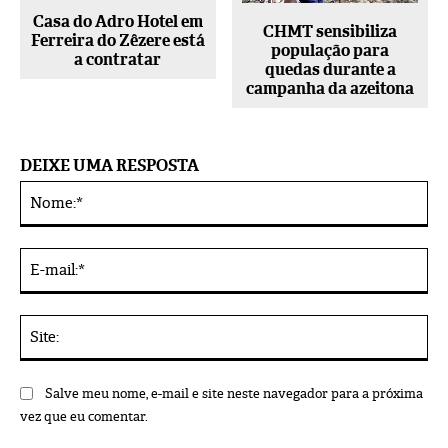
Casa do Adro Hotel em
CHMT sensibiliza
Ferreira do Zêzere está
população para
a contratar
quedas durante a
campanha da azeitona
DEIXE UMA RESPOSTA
No
Alternative:
E-
mai
Sit
Salve meu nome, e-mail e site neste navegador para a próxima
vez que eu comentar.