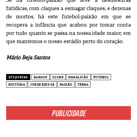
Se há futebol-paixão que leve a desmesuras
fatídicas, com claques a esmagar claques, e dezenas
de mortos, há este futebol-paixão em que se
recupera a infância que acabou por tomar conta
por tudo quanto se passa na nossa idade maior, em
que mantemos o nosso estádio perto do coração.
Mário Beja Santos
ETIQUETAS
BARGOS
CLUBE
FAMALICÃO
FUTEBOL
HISTÓRIA
JORGE REIS-SÁ
PAIXÃO
TERRA
PUBLICIDADE