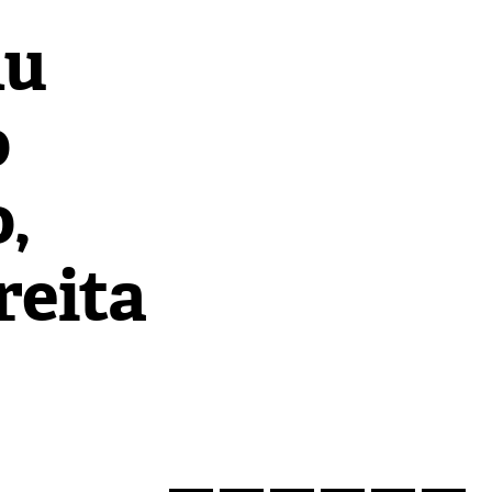
nu
o
,
reita