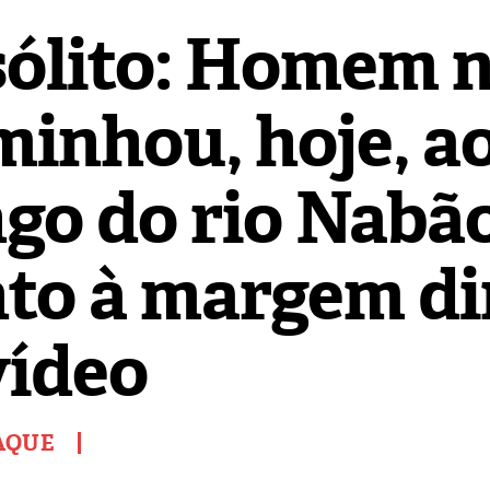
sólito: Homem 
minhou, hoje, a
ngo do rio Nabão
nto à margem di
vídeo
AQUE