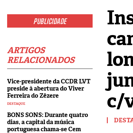
In
PUBLICIDADE
ca
ARTIGOS
lo
RELACIONADOS
ju
Vice-presidente da CCDR LVT
preside à abertura do Viver
c/
Ferreira do Zêzere
DESTAQUE
BONS SONS: Durante quatro
DEST
dias, a capital da música
portuguesa chama-se Cem