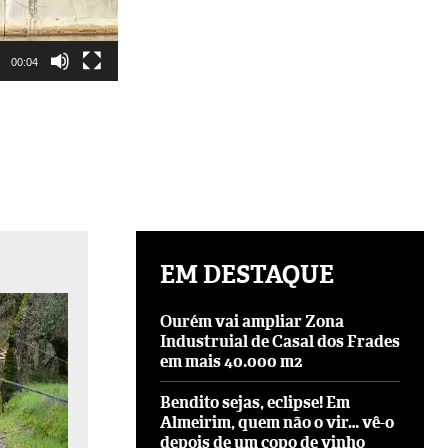
00:04
EM DESTAQUE
Ourém vai ampliar Zona
Industruial de Casal dos Frades
em mais 40.000 m2
Bendito sejas, eclipse! Em
Almeirim, quem não o vir… vê-o
depois de um copo de vinho