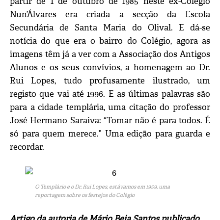
partir de 1 de outubro de 1985 neste ex-Colégio
Nun’Álvares era criada a secção da Escola
Secundária de Santa Maria do Olival. E dá-se
notícia do que era o bairro do Colégio, agora as
imagens têm já a ver com a Associação dos Antigos
Alunos e os seus convívios, a homenagem ao Dr.
Rui Lopes, tudo profusamente ilustrado, um
registo que vai até 1996. E as últimas palavras são
para a cidade templária, uma citação do professor
José Hermano Saraiva: “Tomar não é para todos. É
só para quem merece.” Uma edição para guarda e
recordar.
O Templário e o Dr. Rui Lopes, estávamos em 1959, uma
reportagem sobre os festejos do Colégio
Artigo da autoria de Mário Beja Santos publicado