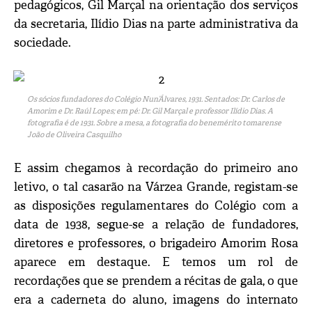
pedagógicos, Gil Marçal na orientação dos serviços
da secretaria, Ilídio Dias na parte administrativa da
sociedade.
Os sócios fundadores do Colégio Nun’Álvares, 1931. Sentados: Dr. Carlos de
Amorim e Dr. Raúl Lopes; em pé: Dr. Gil Marçal e professor Ilídio Dias. A
fotografia é de 1931. Sobre a mesa, a fotografia do benemérito tomarense
João de Oliveira Casquilho
E assim chegamos à recordação do primeiro ano
letivo, o tal casarão na Várzea Grande, registam-se
as disposições regulamentares do Colégio com a
data de 1938, segue-se a relação de fundadores,
diretores e professores, o brigadeiro Amorim Rosa
aparece em destaque. E temos um rol de
recordações que se prendem a récitas de gala, o que
era a caderneta do aluno, imagens do internato