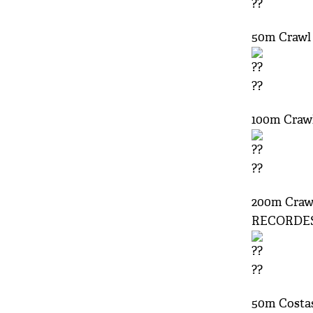
50m Crawl
100m Craw
200m Craw
RECORDES 
50m Costa