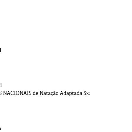
l
l
NACIONAIS de Natação Adaptada S3:
s