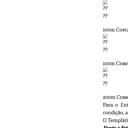
100m Cost
100m Craw
200m Craw
Para o En
condição, 
O Templário