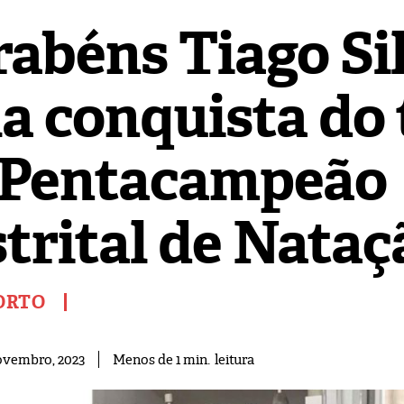
rabéns Tiago Si
a conquista do 
 Pentacampeão
strital de Nataç
ORTO
leitura
Menos de 1
min.
ovembro, 2023