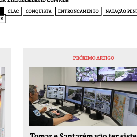
tos: Entroncamento CoMvida
S
CLAC
CONQUISTA
ENTRONCAMENTO
NATAÇÃO PEN
E
PRÓXIMO ARTIGO
Tomar e Santarém vão ter sist