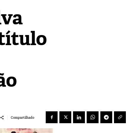
lva
título
ão
Compartilhado