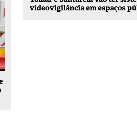
videovigilância em espaços pú
e
m
E-