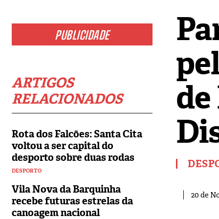
Pa
PUBLICIDADE
pel
ARTIGOS
de
RELACIONADOS
Di
Rota dos Falcões: Santa Cita
voltou a ser capital do
desporto sobre duas rodas
DESP
DESPORTO
Vila Nova da Barquinha
20 de N
recebe futuras estrelas da
canoagem nacional