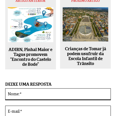
ARTIGO ANTERIOR
PRÓXIMO ARTIGO
Crianças de Tomar já
ADIRN, Pinhal Maior e
podem usufruir da
Tagus promovem
Escola Infantil de
“Encontro do Castelo
Trânsito
de Bode”
DEIXE UMA RESPOSTA
No
Alternative:
E-
mai