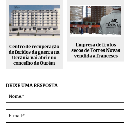
Empresa de frutos
Centro de recuperação
secos de Torres Novas
de feridos da guerra na
vendida a franceses
Ucrânia vai abrir no
concelho de Ourém
DEIXE UMA RESPOSTA
No
Alternative:
E-
mai