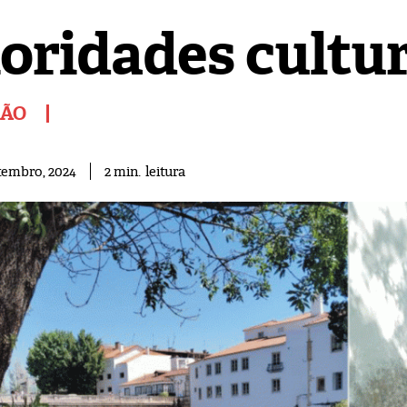
ioridades cultur
IÃO
leitura
2
min.
tembro, 2024