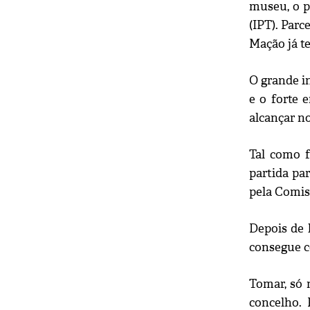
museu, o p
(IPT). Parc
Mação já te
O grande in
e o forte
alcançar n
Tal como f
partida pa
pela Comis
Depois de 
consegue c
Tomar, só 
concelho. 