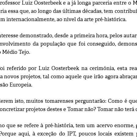
rofessor Luiz Oosterbeek e a já longa parceria entre o 
eria essa que, ao longo das últimas décadas, tem contrib
m internacionalmente, ao nível da arte pré-histórica.
teresse demonstrado, desde a primeira hora, pelos autarc
 envolvimento da população que foi conseguido, demo
o Médio Tejo.
oi referido por Luiz Oosterbeek na cerimónia, esta 
ra novos projetos, tal como aquele que irão agora abraça
são Europeia.
lerem isto, muitos tomarenses perguntarão: Como é q
oncretizar projetos destes e Tomar não? Tomar não terá
no que se refere à pré-história, tem um acervo enorme, g
Porque aqui, à exceção do IPT, poucos locais existem 