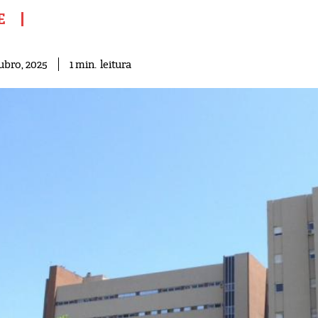
E
leitura
1
min.
ubro, 2025