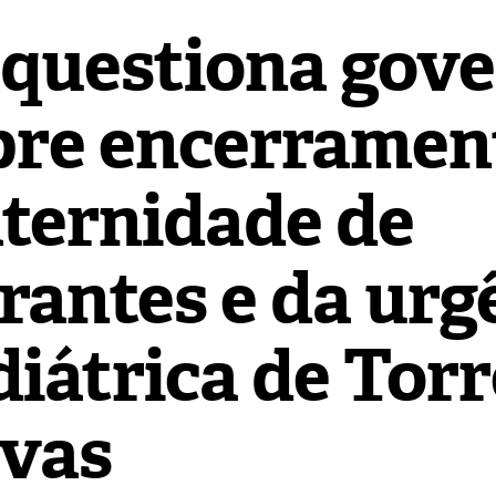
 questiona gov
bre encerramen
ternidade de
rantes e da urg
diátrica de Torr
vas