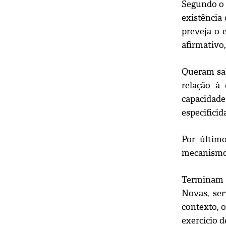
Segundo o 
existência
preveja o 
afirmativo
Queram sab
relação à
capacidade
especificid
Por últim
mecanismos
Terminam r
Novas, ser
contexto, 
exercício d