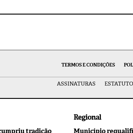
TERMOS E CONDIÇÕES
POL
ASSINATURAS
ESTATUTO
Regional
cumpriu tradição
Município requalif