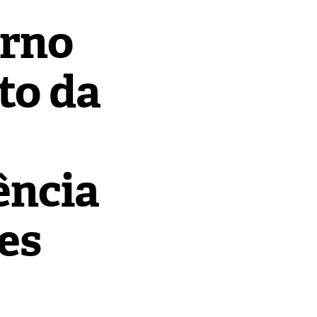
erno
to da
ência
es