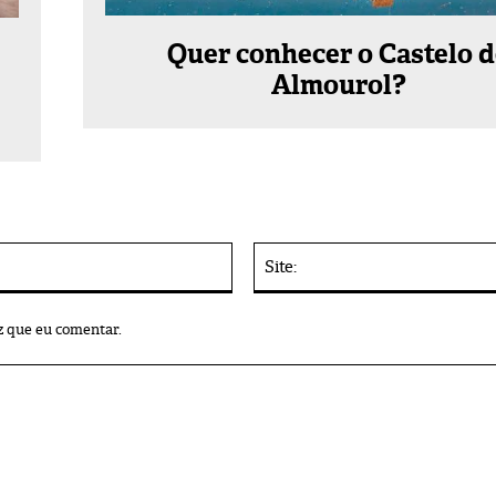
Quer conhecer o Castelo 
Almourol?
E-
mail:*
z que eu comentar.