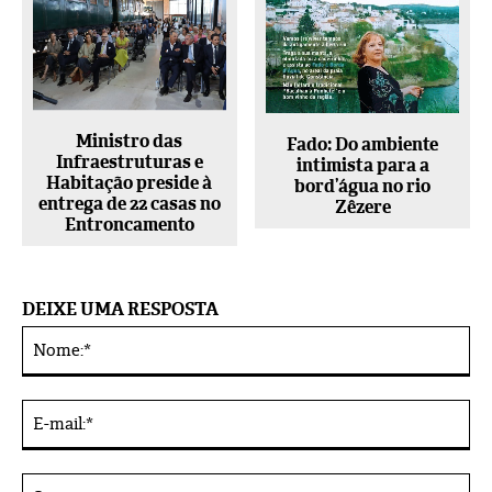
Ministro das
Fado: Do ambiente
Infraestruturas e
intimista para a
Habitação preside à
bord’água no rio
entrega de 22 casas no
Zêzere
Entroncamento
DEIXE UMA RESPOSTA
No
Alternative:
E-
mai
Sit