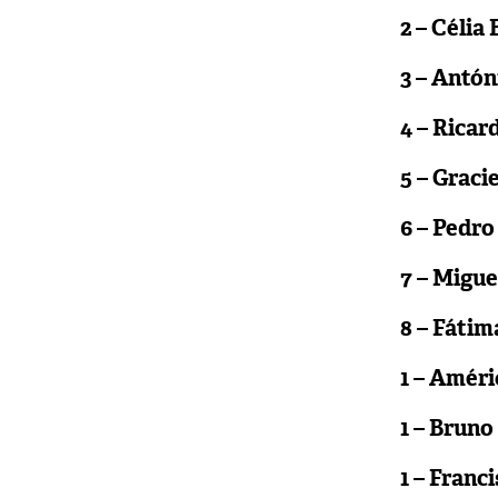
2 – Célia
3 – Antó
4 – Ricar
5 – Grac
6 – Pedro
7 – Migue
8 – Fátim
1 – Améri
1 – Brun
1 – Fran