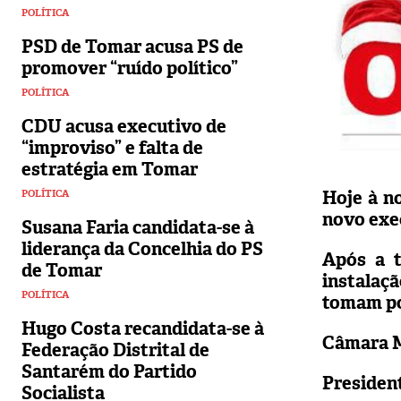
POLÍTICA
PSD de Tomar acusa PS de
promover “ruído político”
POLÍTICA
CDU acusa executivo de
“improviso” e falta de
estratégia em Tomar
Hoje à no
POLÍTICA
novo exec
Susana Faria candidata-se à
liderança da Concelhia do PS
Após a t
de Tomar
instalaçã
POLÍTICA
tomam po
Hugo Costa recandidata-se à
Câmara M
Federação Distrital de
Santarém do Partido
President
Socialista