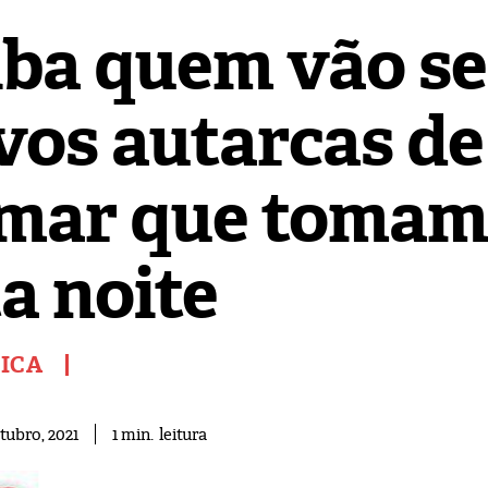
iba quem vão se
vos autarcas de
mar que tomam
a noite
TICA
leitura
1
min.
tubro, 2021