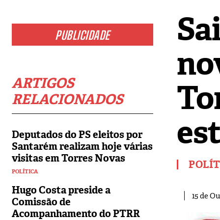
Sa
PUBLICIDADE
no
ARTIGOS
To
RELACIONADOS
est
Deputados do PS eleitos por
Santarém realizam hoje várias
visitas em Torres Novas
POLÍ
POLÍTICA
Hugo Costa preside a
15 de Ou
Comissão de
Acompanhamento do PTRR