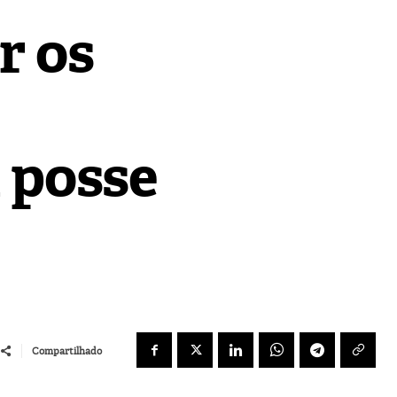
r os
 posse
Compartilhado