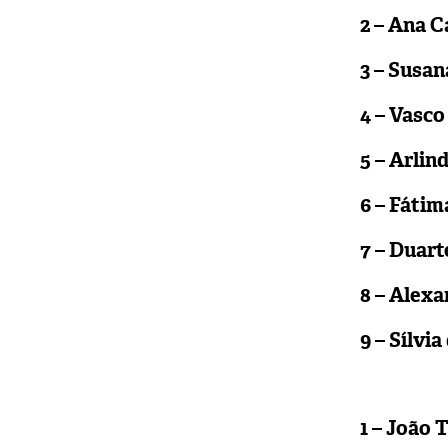
2 – Ana C
3 – Susan
4 – Vasc
5 – Arlin
6 – Fátim
7 – Duart
8 – Alex
9 – Sílvia
1 – João 