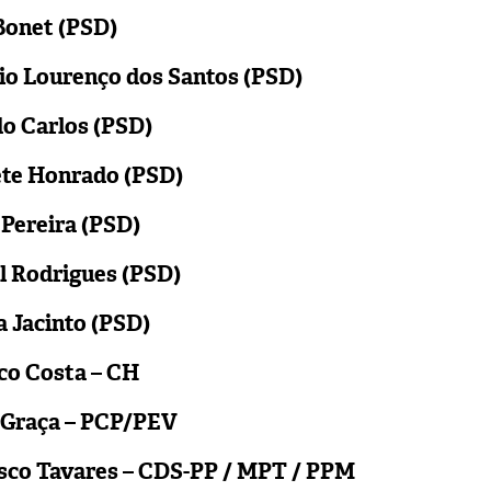
 Bonet (PSD)
nio Lourenço dos Santos (PSD)
do Carlos (PSD)
iete Honrado (PSD)
 Pereira (PSD)
l Rodrigues (PSD)
a Jacinto (PSD)
co Costa – CH
o Graça – PCP/PEV
cisco Tavares – CDS-PP / MPT / PPM