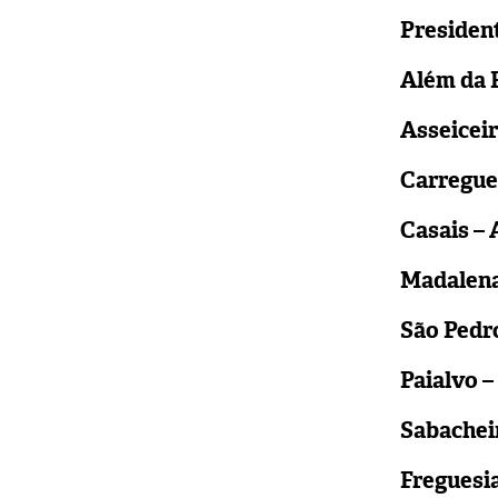
President
Além da R
Asseiceir
Carregue
Casais – 
Madalena 
São Pedr
Paialvo –
Sabacheir
Freguesi