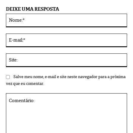
DEIXE UMA RESPOSTA
No
Alternative:
E-
mai
Sit
Salve meu nome, e-mail e site neste navegador para a próxima
vez que eu comentar.