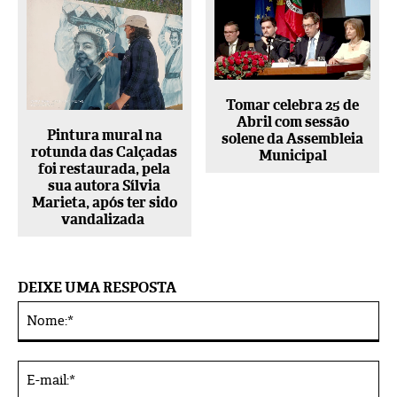
Tomar celebra 25 de
Abril com sessão
Pintura mural na
solene da Assembleia
rotunda das Calçadas
Municipal
foi restaurada, pela
sua autora Sílvia
Marieta, após ter sido
vandalizada
DEIXE UMA RESPOSTA
No
Alternative:
E-
mai