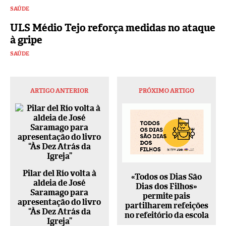
SAÚDE
ULS Médio Tejo reforça medidas no ataque
à gripe
SAÚDE
ARTIGO ANTERIOR
PRÓXIMO ARTIGO
Pilar del Río volta à
«Todos os Dias São
aldeia de José
Dias dos Filhos»
Saramago para
permite pais
apresentação do livro
partilharem refeições
“Às Dez Atrás da
no refeitório da escola
Igreja”