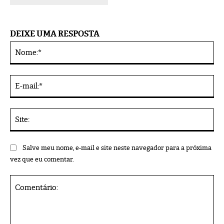
DEIXE UMA RESPOSTA
No
Alternative:
E-
mai
Sit
Salve meu nome, e-mail e site neste navegador para a próxima
vez que eu comentar.