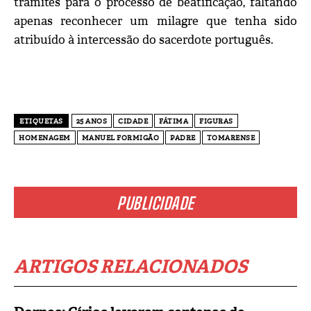
trâmites para o processo de beatificação, faltando
apenas reconhecer um milagre que tenha sido
atribuído à intercessão do sacerdote português.
ETIQUETAS
25 ANOS
CIDADE
FÁTIMA
FIGURAS
HOMENAGEM
MANUEL FORMIGÃO
PADRE
TOMARENSE
PUBLICIDADE
ARTIGOS RELACIONADOS