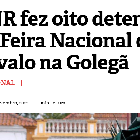
R fez oito dete
 Feira Nacional
valo na Golegã
ONAL
leitura
1
min.
ovembro, 2022