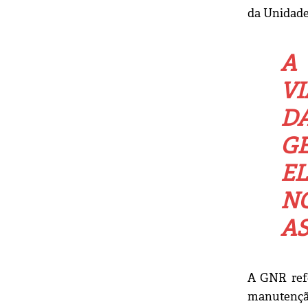
da Unidade
A
VI
DA
G
EL
N
AS
A GNR refe
manutenção