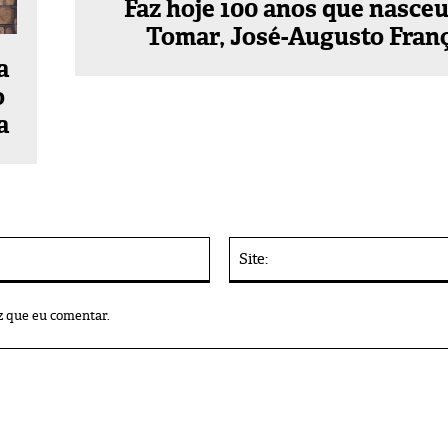
Faz hoje 100 anos que nasce
Tomar, José-Augusto Fran
a
o
a
E-
mail:*
z que eu comentar.