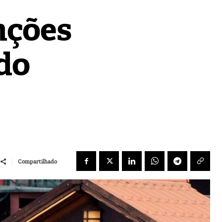
nções
 do
Compartilhado