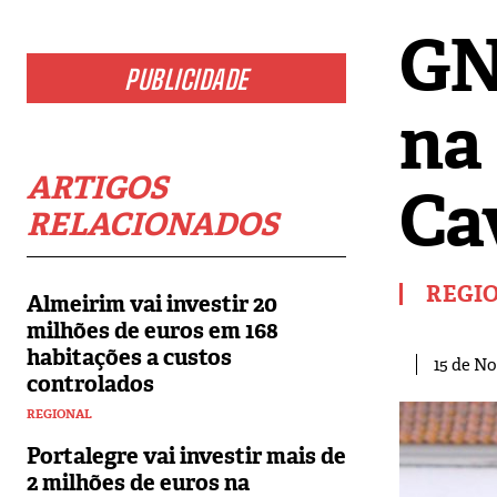
GN
PUBLICIDADE
na
ARTIGOS
Ca
RELACIONADOS
REGI
Almeirim vai investir 20
milhões de euros em 168
habitações a custos
15 de N
controlados
REGIONAL
Portalegre vai investir mais de
2 milhões de euros na