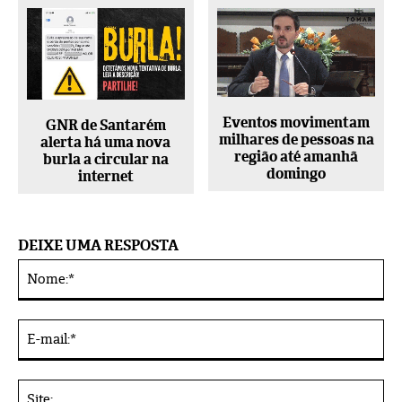
Eventos movimentam
GNR de Santarém
milhares de pessoas na
alerta há uma nova
região até amanhã
burla a circular na
domingo
internet
DEIXE UMA RESPOSTA
No
Alternative:
E-
mai
Sit