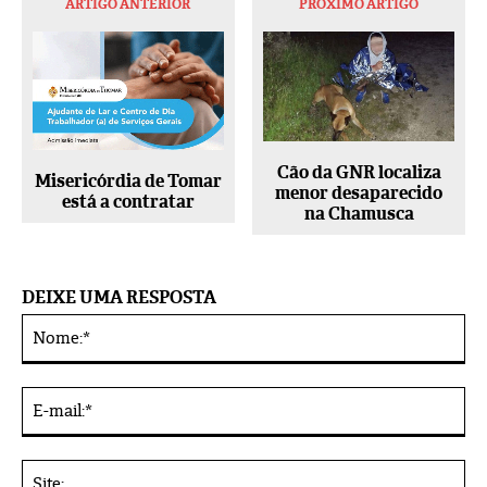
ARTIGO ANTERIOR
PRÓXIMO ARTIGO
Cão da GNR localiza
Misericórdia de Tomar
menor desaparecido
está a contratar
na Chamusca
DEIXE UMA RESPOSTA
No
Alternative:
E-
mai
Sit