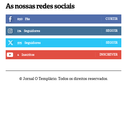
As nossas redes sociais
CURTIR
850
Fãs
SEGUIR
174
Seguidores
SEGUIR
575
Seguidores
INSCREVER
4
Inscritos
© Jornal O Templário. Todos os direitos reservados.