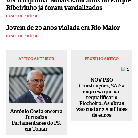
VN Barquinha: Novos sanitários do Parque
Ribeirinho já foram vandalizados
CASOS DE POLÍCIA
Jovem de 20 anos violada em Rio Maior
CASOS DE POLÍCIA
ARTIGO ANTERIOR
PRÓXIMO ARTIGO
NOV PRO
Construções, SA é a
empresa que vai
requalificar o
Flecheiro. As obras
vão custar 2,5 milhões
António Costa encerra
de euros
Jornadas
Parlamentares do PS,
em Tomar