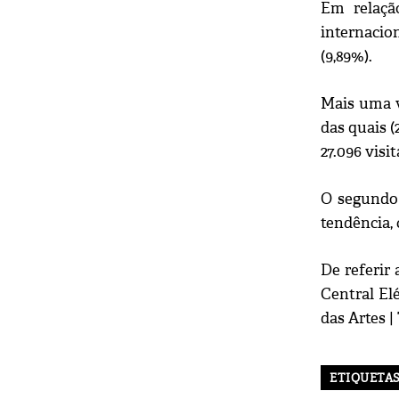
Em relaçã
internacion
(9,89%).
Mais uma v
das quais 
27.096 visit
O segundo l
tendência, 
De referir
Central El
das Artes |
ETIQUETA