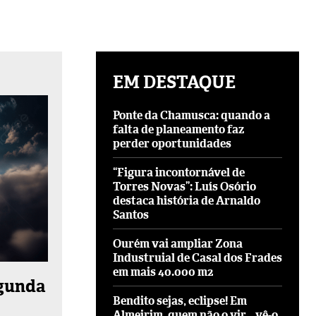
EM DESTAQUE
Ponte da Chamusca: quando a
falta de planeamento faz
perder oportunidades
“Figura incontornável de
Torres Novas”: Luís Osório
destaca história de Arnaldo
Santos
Ourém vai ampliar Zona
Industruial de Casal dos Frades
em mais 40.000 m2
egunda
Bendito sejas, eclipse! Em
Almeirim, quem não o vir… vê-o