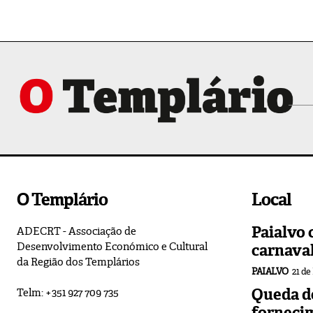
O Templário
Local
Paialvo 
ADECRT - Associação de
Desenvolvimento Económico e Cultural
carnava
da Região dos Templários
PAIALVO
21 de
Queda de
Telm: +351 927 709 735
forneci