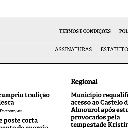
TERMOS E CONDIÇÕES
POL
ASSINATURAS
ESTATUTO
Regional
cumpriu tradição
Município requalif
lesca
acesso ao Castelo 
Almourol após est
 Fevereiro, 2026
provocados pela
 poste corta
tempestade Kristi
mento de energia