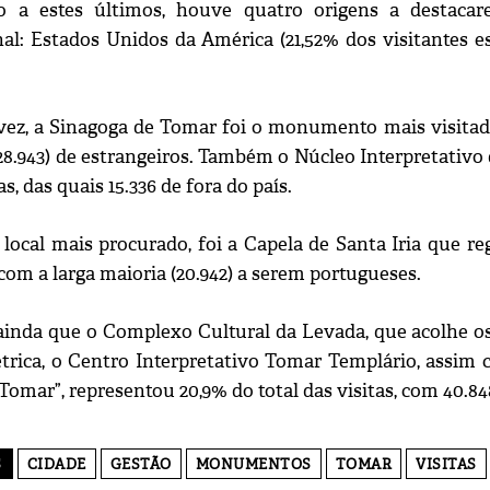
o a estes últimos, houve quatro origens a destacar
al: Estados Unidos da América (21,52% dos visitantes est
ez, a Sinagoga de Tomar foi o monumento mais visitado, 
(28.943) de estrangeiros. Também o Núcleo Interpretativ
as, das quais 15.336 de fora do país.
ocal mais procurado, foi a Capela de Santa Iria que regi
com a larga maioria (20.942) a serem portugueses.
 ainda que o Complexo Cultural da Levada, que acolhe 
étrica, o Centro Interpretativo Tomar Templário, assi
 Tomar”, representou 20,9% do total das visitas, com 40.84
S
CIDADE
GESTÃO
MONUMENTOS
TOMAR
VISITAS