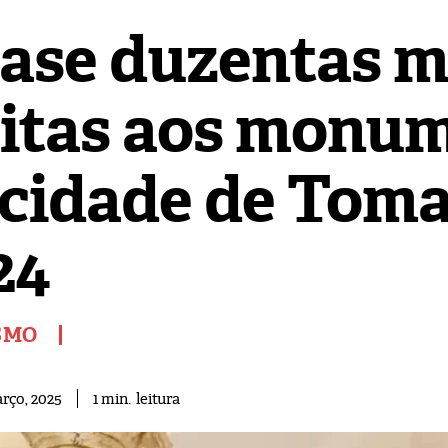
ase duzentas m
sitas aos monu
 cidade de Tom
24
SMO
leitura
1
min.
rço, 2025