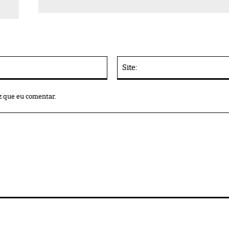
E-
mail:*
z que eu comentar.