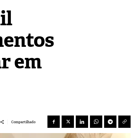
il
mentos
ar em
Compartilhado