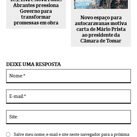
Abrantes pressiona
Governo para
transformar
Novo espaço para
promessas em obra
autocaravanas motiva
carta de Mário Prista
ao presidente da
Câmara de Tomar
DEIXE UMA RESPOSTA
No
Alternative:
E-
mai
Sit
Salve meu nome, e-mail e site neste navegador para a próxima