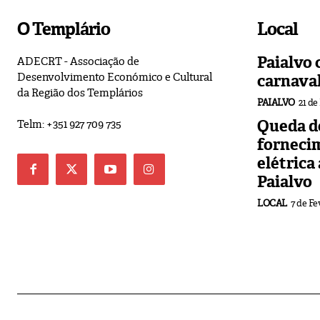
O Templário
Local
Paialvo 
ADECRT - Associação de
Desenvolvimento Económico e Cultural
carnava
da Região dos Templários
PAIALVO
21 de
Queda de
Telm: +351 927 709 735
forneci
elétrica
Paialvo
LOCAL
7 de Fe