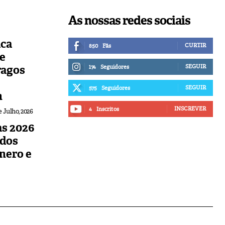
As nossas redes sociais
ica
CURTIR
850
Fãs
de
ragos
SEGUIR
174
Seguidores
SEGUIR
575
Seguidores
n
INSCREVER
4
Inscritos
e Julho, 2026
s 2026
udos
nero e