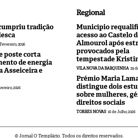
Regional
cumpriu tradição
Município requalif
lesca
acesso ao Castelo 
Almourol após est
 Fevereiro, 2026
provocados pela
 poste corta
tempestade Kristi
mento de energia
VILA NOVA DA BARQUINHA
29 d
 a Asseiceira e
Prémio Maria Lama
distingue dois est
vereiro, 2026
sobre mulheres, gé
direitos sociais
TORRES NOVAS
16 de Julho, 2026
© Jornal O Templário. Todos os direitos reservados.