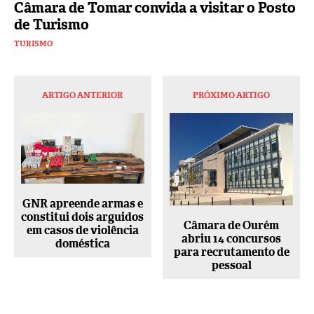
Câmara de Tomar convida a visitar o Posto
de Turismo
TURISMO
ARTIGO ANTERIOR
PRÓXIMO ARTIGO
GNR apreende armas e
constitui dois arguidos
Câmara de Ourém
em casos de violência
abriu 14 concursos
doméstica
para recrutamento de
pessoal